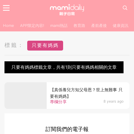
Home
APP限定內容!
mami熱話
教育路
產前產後
健康資訊
標籤：
只要有媽媽
只要有媽媽標籤文章，共有1則只要有媽媽相關的文章
【真係養兒方知父母恩？世上無難事 只
要有媽媽】
專欄分享
8 years ago
訂閱我們的電子報