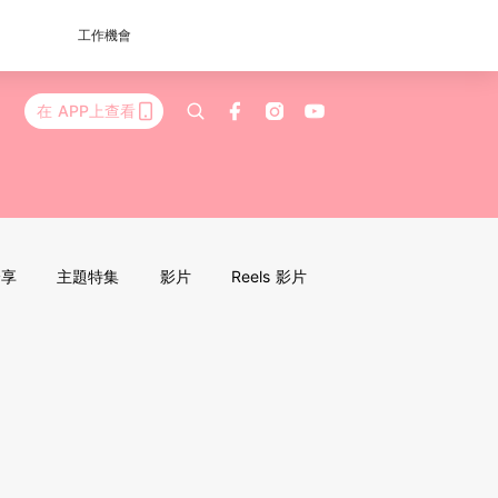
工作機會
在 APP上查看
分享
主題特集
影片
Reels 影片