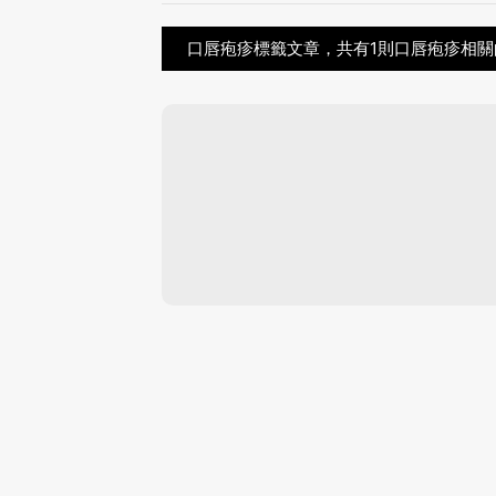
口唇疱疹標籤文章，共有1則口唇疱疹相關