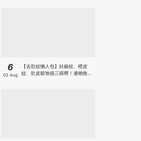
箱優惠低至65折
6
【去肚紋懶人包】妊娠紋、橙皮
紋、肚皮鬆弛係三樣嘢！邊啲救得
03 Aug
返、邊啲只能淡化？