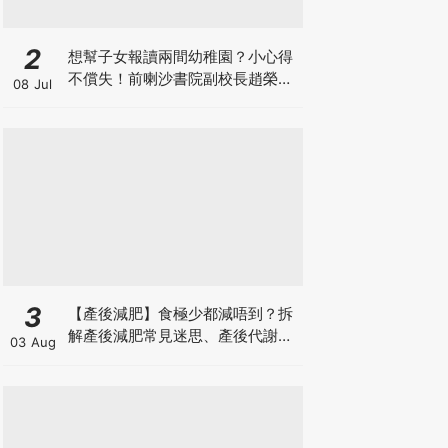
2
想幫子女報讀兩間幼稚園？小心得
不償失！前喇沙書院副校長趙榮
08 Jul
德：先問自己能否解決這3大問
題！
3
【產後減肥】食極少都減唔到？拆
解產後減肥常見迷思、產後代謝、
03 Aug
水腫原因＋淋巴引流、Onda Pro
修身攻略