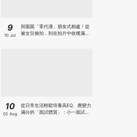
9
與囡囡「零代溝」朋友式相處！從
被女兒偷拍，到在拍片中收穫滿足
10 Jul
感！VAL媽｜美如｜KOL媽媽
10
從日常生活輕鬆培養高EQ、應變力
滿分的「面試體質」：小一面試最
02 Aug
強備戰指南