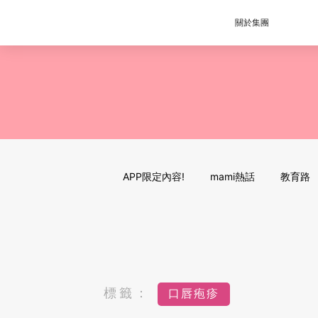
關於集團
APP限定內容!
mami熱話
教育路
標籤：
口唇疱疹