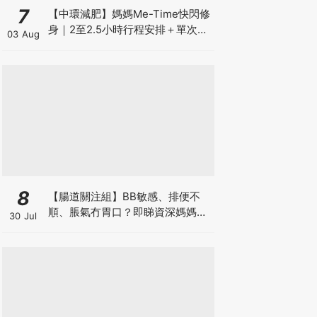
7
【中環減肥】媽媽Me-Time快閃修
身｜2至2.5小時行程安排＋單次收
03 Aug
費攻略
8
【腸道關注組】BB敏感、排便不
順、脹氣冇胃口？即睇資深媽媽分
30 Jul
享經驗之談 輕鬆解決湊B煩惱