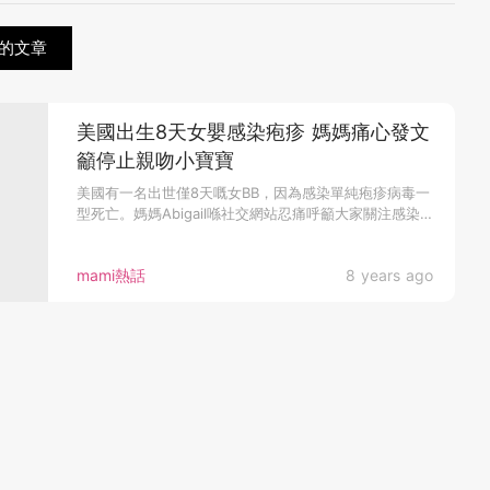
的文章
美國出生8天女嬰感染疱疹 媽媽痛心發文
籲停止親吻小寶寶
美國有一名出世僅8天嘅女BB，因為感染單純疱疹病毒一
型死亡。媽媽Abigail喺社交網站忍痛呼籲大家關注感染
疱疹嘅嚴重性...
mami熱話
8 years ago