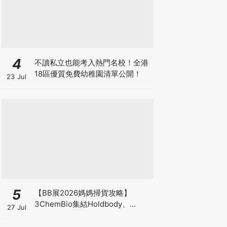
4
不讀私立也能考入熱門名校！全港
18區優質免費幼稚園清單公開！
23 Jul
5
【BB展2026媽媽掃貨攻略】
3ChemBio集結Holdbody、
27 Jul
ProVen、森下仁丹、Return人氣
品牌激減！低至18折＋買3送1＋原