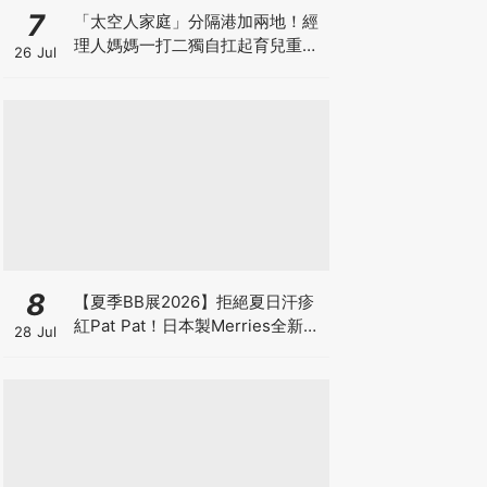
7
「太空人家庭」分隔港加兩地！經
理人媽媽一打二獨自扛起育兒重
26 Jul
擔！Stephanie｜經理人｜太空人
家庭｜職場媽媽
8
【夏季BB展2026】拒絕夏日汗疹
紅Pat Pat！日本製Merries全新超
28 Jul
吸安睡褲挑戰全晚零外漏 皇牌
First Premium系列買1送1！