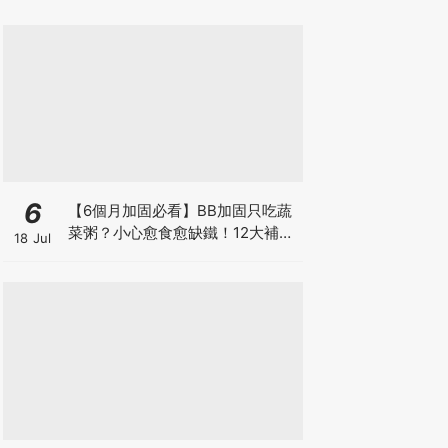
6
【6個月加固必看】BB加固只吃蔬
菜粥？小心愈食愈缺鐵！12大補鐵
18 Jul
食材清單＋一星期食譜推薦