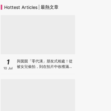
最熱文章
Hottest Articles
1
與囡囡「零代溝」朋友式相處！從
被女兒偷拍，到在拍片中收穫滿足
10 Jul
感！VAL媽｜美如｜KOL媽媽