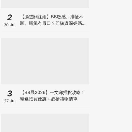
2
【腸道關注組】BB敏感、排便不
順、脹氣冇胃口？即睇資深媽媽分
30 Jul
享經驗之談 輕鬆解決湊B煩惱
3
【BB展2026】一文睇掃貨攻略！
精選抵買優惠＋必搶禮物清單
27 Jul