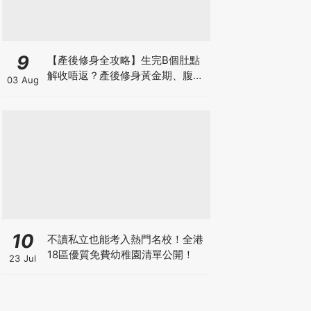
9
【產後修身全攻略】生完B個肚點
解收唔返？產後修身黃金期、腹直
03 Aug
肌分離、紮肚定做機一次睇
10
不讀私立也能考入熱門名校！全港
18區優質免費幼稚園清單公開！
23 Jul