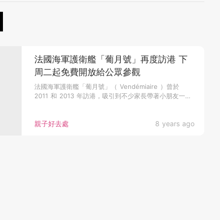
法國海軍護衛艦「葡月號」再度訪港 下
周二起免費開放給公眾參觀
法國海軍護衛艦「葡月號」（ Vendémiaire ）曾於
2011 和 2013 年訪港，吸引到不少家長帶著小朋友一
同...
親子好去處
8 years ago