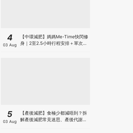
4
【中環減肥】媽媽Me-Time快閃修
身｜2至2.5小時行程安排＋單次收
03 Aug
費攻略
5
【產後減肥】食極少都減唔到？拆
解產後減肥常見迷思、產後代謝、
03 Aug
水腫原因＋淋巴引流、Onda Pro
修身攻略