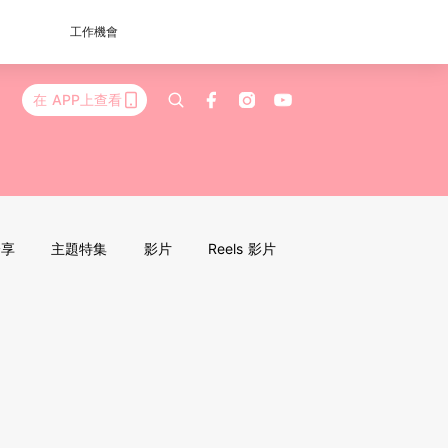
工作機會
在 APP上查看
分享
主題特集
影片
Reels 影片