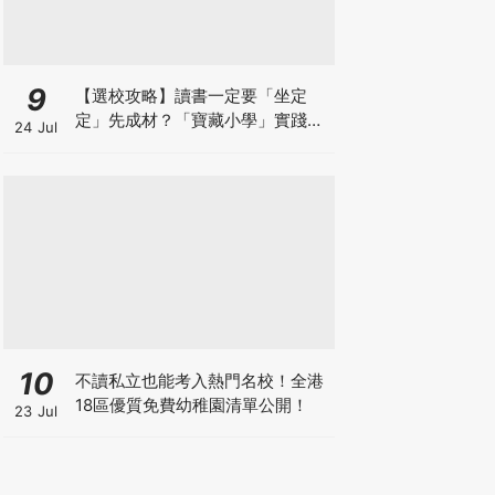
9
【選校攻略】讀書一定要「坐定
定」先成材？「寶藏小學」實踐動
24 Jul
靜循環激發孩子潛能
10
不讀私立也能考入熱門名校！全港
18區優質免費幼稚園清單公開！
23 Jul