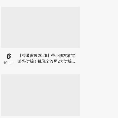
6
【香港書展2026】帶小朋友放電
兼學防騙！挑戰金管局2大防騙遊
10 Jul
戲、贏「嗱喳蕉」購物袋及多款驚
喜紀念品！