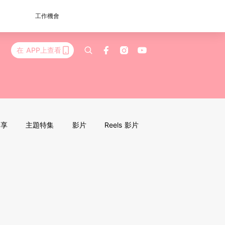
工作機會
在 APP上查看
分享
主題特集
影片
Reels 影片