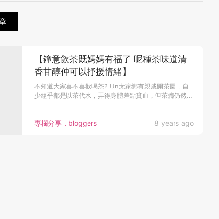
章
【鐘意飲茶既媽媽有福了 呢種茶味道清
香甘醇仲可以抒援情緒】
不知道大家喜不喜歡喝茶? Un太家鄉有親戚開茶園，自
少經乎都是以茶代水，弄得身體差點貧血，但茶癮仍然戒
不掉Orz 後來，...
專欄分享．bloggers
8 years ago