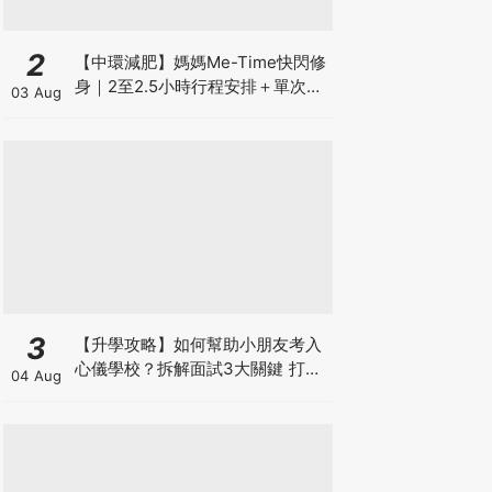
2
【中環減肥】媽媽Me-Time快閃修
身｜2至2.5小時行程安排＋單次收
03 Aug
費攻略
3
【升學攻略】如何幫助小朋友考入
心儀學校？拆解面試3大關鍵 打好
04 Aug
多元智能發展的營養基礎