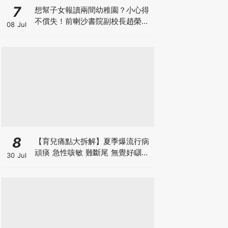
7
想幫子女報讀兩間幼稚園？小心得
不償失！前喇沙書院副校長趙榮
08 Jul
德：先問自己能否解決這3大問
題！
8
【育兒痛點大拆解】夏季爆流行病
頑痰 急性咳敏 難斷尾 無覺好瞓？
30 Jul
中醫教路 一招踢走頑痰斷尾！