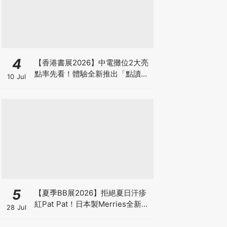
4
【香港書展2026】中電攤位2大亮
點率先看！體驗全新推出「點讀故
10 Jul
事書」系列＋升級版《低碳城市規
劃師》電子桌遊
5
【夏季BB展2026】拒絕夏日汗疹
紅Pat Pat！日本製Merries全新超
28 Jul
吸安睡褲挑戰全晚零外漏 皇牌
First Premium系列買1送1！