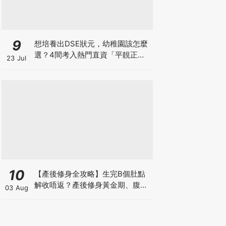
9
想培養出DSE狀元，幼稚園該怎麼
選？4間考入熱門直資「平靚正」
23 Jul
免費幼稚園！
10
【產後修身全攻略】生完B個肚點
解收唔返？產後修身黃金期、腹直
03 Aug
肌分離、紮肚定做機一次睇