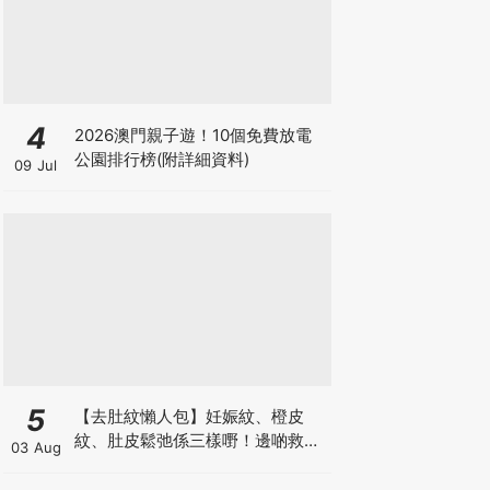
4
2026澳門親子遊！10個免費放電
公園排行榜(附詳細資料)
09 Jul
5
【去肚紋懶人包】妊娠紋、橙皮
紋、肚皮鬆弛係三樣嘢！邊啲救得
03 Aug
返、邊啲只能淡化？