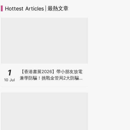
最熱文章
Hottest Articles
1
【香港書展2026】帶小朋友放電
兼學防騙！挑戰金管局2大防騙遊
10 Jul
戲、贏「嗱喳蕉」購物袋及多款驚
喜紀念品！