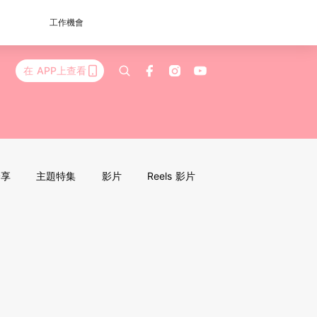
工作機會
在 APP上查看
分享
主題特集
影片
Reels 影片