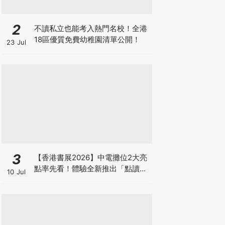
2
不讀私立也能考入熱門名校！全港
18區優質免費幼稚園清單公開！
23 Jul
3
【香港書展2026】中電攤位2大亮
點率先看！體驗全新推出「點讀故
10 Jul
事書」系列＋升級版《低碳城市規
劃師》電子桌遊