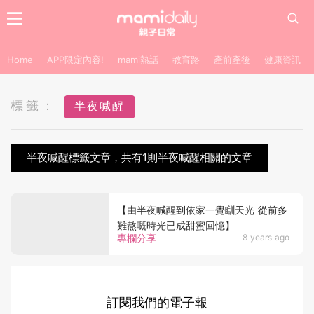
Home
APP限定內容!
mami熱話
教育路
產前產後
健康資訊
標籤：
半夜喊醒
半夜喊醒標籤文章，共有1則半夜喊醒相關的文章
【由半夜喊醒到依家一覺瞓天光 從前多
難熬嘅時光已成甜蜜回憶】
專欄分享
8 years ago
訂閱我們的電子報