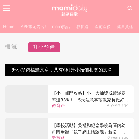
Home
APP限定內容!
mami熱話
教育路
產前產後
健康資訊
標籤：
升小預備
升小預備標籤文章，共有6則升小預備相關的文章
【小一叩門攻略】小一大抽獎成績滿意
率達88%！ 5大注意事項教家長做好
教育路
4 years ago
叩門準備
【學校活動】吳禮和紀念學校為區內幼
稚園生辦「親子網上體驗課」校長：為
教育路
6 years ago
小朋友適應小學學習生活做好準備！