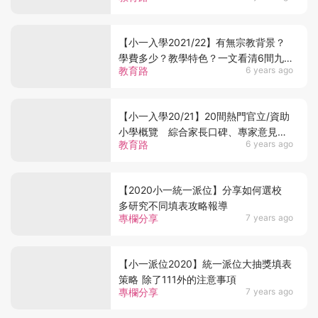
【小一入學2021/22】有無宗教背景？
學費多少？教學特色？一文看清6間九
教育路
6 years ago
龍區一條龍學校資訊
【小一入學20/21】20間熱門官立/資助
小學概覽 綜合家長口碑、專家意見、
教育路
6 years ago
升中派位成續三大因素
【2020小一統一派位】分享如何選校
多研究不同填表攻略報導
專欄分享
7 years ago
【小一派位2020】統一派位大抽獎填表
策略 除了111外的注意事項
專欄分享
7 years ago