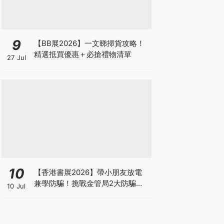
9
【BB展2026】一文睇掃貨攻略！
精選抵買優惠＋必搶禮物清單
27 Jul
10
【香港書展2026】帶小朋友放電
兼學防騙！挑戰金管局2大防騙遊
10 Jul
戲、贏「嗱喳蕉」購物袋及多款驚
喜紀念品！