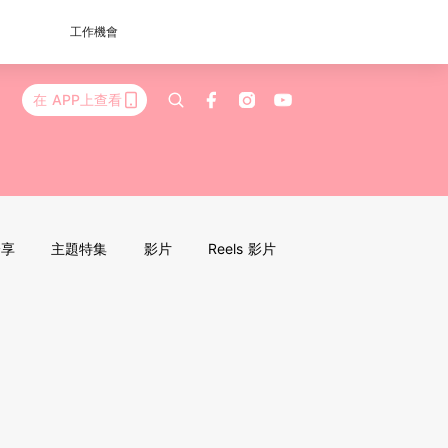
工作機會
在 APP上查看
分享
主題特集
影片
Reels 影片