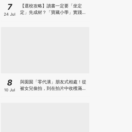
7
【選校攻略】讀書一定要「坐定
定」先成材？「寶藏小學」實踐動
24 Jul
靜循環激發孩子潛能
8
與囡囡「零代溝」朋友式相處！從
被女兒偷拍，到在拍片中收穫滿足
10 Jul
感！VAL媽｜美如｜KOL媽媽