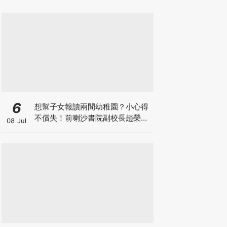
6
想幫子女報讀兩間幼稚園？小心得
不償失！前喇沙書院副校長趙榮
08 Jul
德：先問自己能否解決這3大問
題！