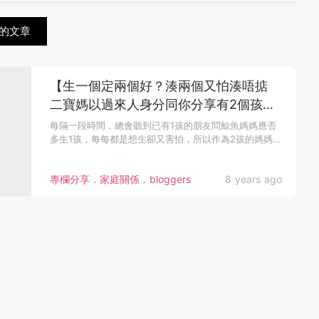
的文章
【生一個定兩個好？湊兩個又怕湊唔掂
二寶媽以過來人身分同你分享有2個孩子
嘅8個好處】
每隔一段時間，總會聽到已有1孩的朋友問鯨魚媽媽應否
多生1孩，每每都是想生卻又害怕，所以作為2孩的媽媽想
跟大家分享2個孩子...
專欄分享．家庭關係．bloggers
8 years ago