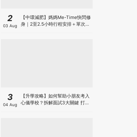
2
【中環減肥】媽媽Me-Time快閃修
身｜2至2.5小時行程安排＋單次收
03 Aug
費攻略
3
【升學攻略】如何幫助小朋友考入
心儀學校？拆解面試3大關鍵 打好
04 Aug
多元智能發展的營養基礎