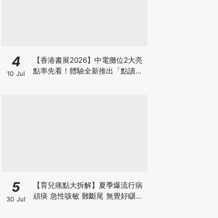
4
【香港書展2026】中電攤位2大亮
點率先看！體驗全新推出「點讀故
10 Jul
事書」系列＋升級版《低碳城市規
劃師》電子桌遊
5
【育兒痛點大拆解】夏季爆流行病
頑痰 急性咳敏 難斷尾 無覺好瞓？
30 Jul
中醫教路 一招踢走頑痰斷尾！