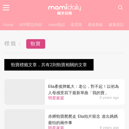
Home
APP限定內容!
mami熱話
教育路
產前產後
健康資訊
標籤：
勁寶
勁寶標籤文章，共有2則勁寶相關的文章
Ella產後脾氣大：老公，對不起！以初為
人母感受寫下最新單曲「我的寶」
明星家庭
9 years ago
赤膊勁寶爬爬走 Ella拍片留念 道出媽媽
最怕的兩件事
明星家庭
9 years ago