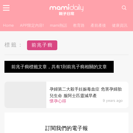
Home
APP限定內容!
mami熱話
教育路
產前產後
健康資訊
標籤：
前兆子癎
前兆子癎標籤文章，共有1則前兆子癎相關的文章
孕婦第二大殺手妊娠毒血症 危害孕婦胎
兒生命 服阿士匹靈減早產
懷孕心得
9 years ago
訂閱我們的電子報