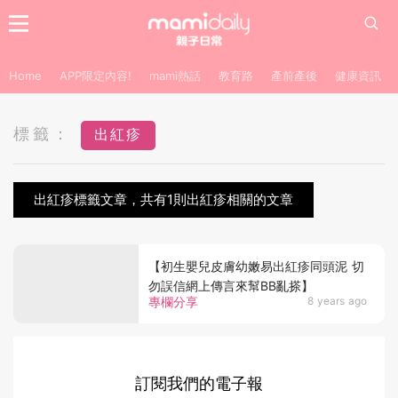
Home
APP限定內容!
mami熱話
教育路
產前產後
健康資訊
標籤：
出紅疹
出紅疹標籤文章，共有1則出紅疹相關的文章
【初生嬰兒皮膚幼嫩易出紅疹同頭泥 切
勿誤信網上傳言來幫BB亂搽】
專欄分享
8 years ago
訂閱我們的電子報