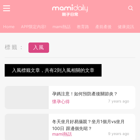
Home
APP限定內容!
mami熱話
教育路
產前產後
健康資訊
標籤：
入風
入風標籤文章，共有2則入風相關的文章
孕媽注意！如何預防產後關節炎？
懷孕心得
7 years ago
冬天坐月好易攝親？坐月1個月vs坐月
100日 跟邊個先啱？
mami熱話
9 years ago