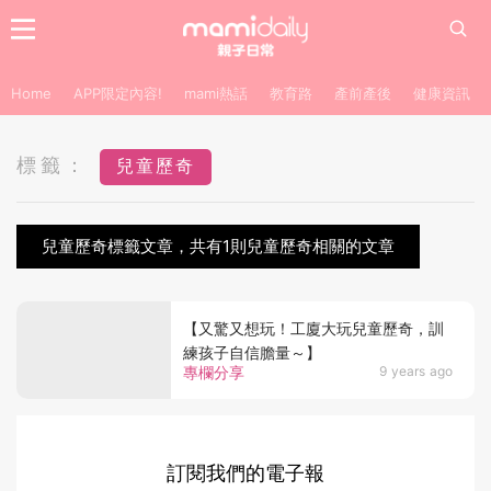
Home
APP限定內容!
mami熱話
教育路
產前產後
健康資訊
標籤：
兒童歷奇
兒童歷奇標籤文章，共有1則兒童歷奇相關的文章
【又驚又想玩！工廈大玩兒童歷奇，訓
練孩子自信膽量～】
專欄分享
9 years ago
訂閱我們的電子報