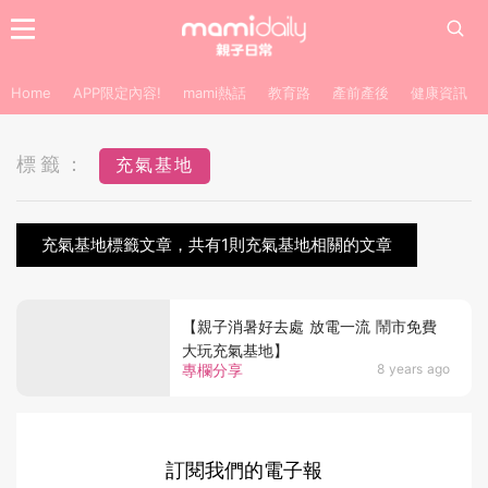
Home
APP限定內容!
mami熱話
教育路
產前產後
健康資訊
標籤：
充氣基地
充氣基地標籤文章，共有1則充氣基地相關的文章
【親子消暑好去處 放電一流 鬧市免費
大玩充氣基地】
專欄分享
8 years ago
訂閱我們的電子報