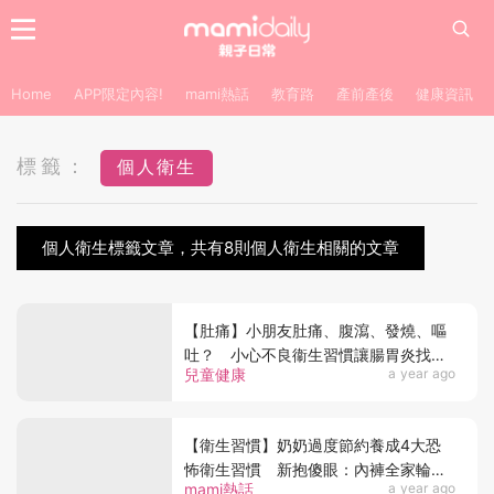
Home
APP限定內容!
mami熱話
教育路
產前產後
健康資訊
標籤：
個人衛生
個人衛生標籤文章，共有8則個人衛生相關的文章
【肚痛】小朋友肚痛、腹瀉、發燒、嘔
吐？ 小心不良衞生習慣讓腸胃炎找上
兒童健康
a year ago
門
【衛生習慣】奶奶過度節約養成4大恐
怖衛生習慣 新抱傻眼：內褲全家輪流
mami熱話
a year ago
著、小便不沖廁！