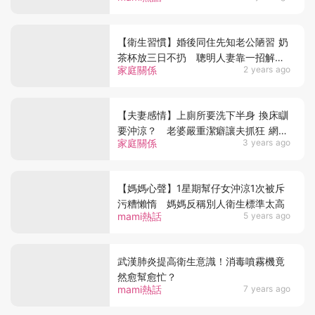
【衛生習慣】婚後同住先知老公陋習 奶
茶杯放三日不扔 聰明人妻靠一招解決
家庭關係
2 years ago
獲讚馭夫有術！
【夫妻感情】上廁所要洗下半身 換床瞓
要沖涼？ 老婆嚴重潔癖讓夫抓狂 網民
家庭關係
3 years ago
竟稱：基本衛生？
【媽媽心聲】1星期幫仔女沖涼1次被斥
污糟懶惰 媽媽反稱別人衛生標準太高
mami熱話
5 years ago
武漢肺炎提高衛生意識！消毒噴霧機竟
然愈幫愈忙？
mami熱話
7 years ago