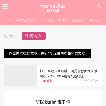
Home
APP限定內容!
mami熱話
教育路
產前產後
健康資訊
標籤：
保暖內衣
保暖內衣標籤文章，共有1則保暖內衣相關的文章
$100唔駛反而最暖！消委會教你揀保暖
內衣～Columbia最貴又最唔暖？
mami熱話
9 years ago
訂閱我們的電子報