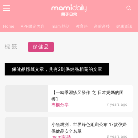
Home
APP限定內容!
mami熱話
教育路
產前產後
健康資訊
標籤：
保健品
保健品標籤文章，共有2則保健品相關的文章
【一轉季濕疹又發作 之 日本媽媽的困
擾】
專欄分享
7 years ago
小魚親測．世界綠色組織公布 17款孕婦
保健品安全名單
mami熱話
8 years ago