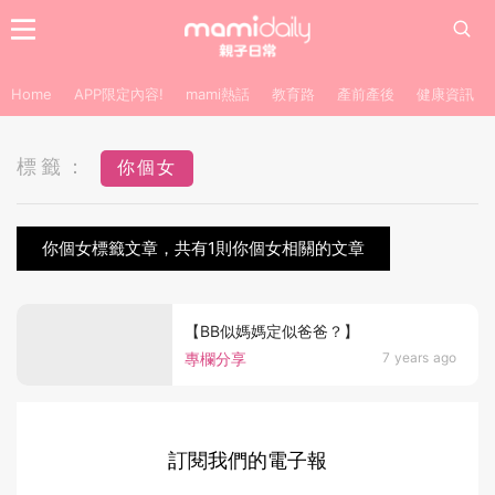
Home
APP限定內容!
mami熱話
教育路
產前產後
健康資訊
標籤：
你個女
你個女標籤文章，共有1則你個女相關的文章
【BB似媽媽定似爸爸？】
專欄分享
7 years ago
訂閱我們的電子報