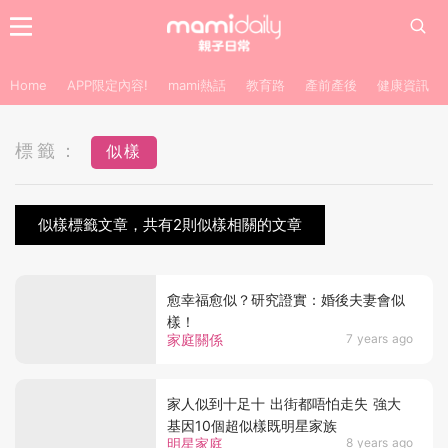
Home
APP限定內容!
mami熱話
教育路
產前產後
健康資訊
標籤：
似樣
似樣標籤文章，共有2則似樣相關的文章
愈幸福愈似？研究證實：婚後夫妻會似
樣！
家庭關係
7 years ago
家人似到十足十 出街都唔怕走失 強大
基因10個超似樣既明星家族
明星家庭
8 years ago