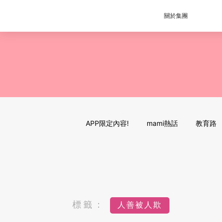
關於集團
APP限定內容!
mami熱話
教育路
標籤：
人善被人欺