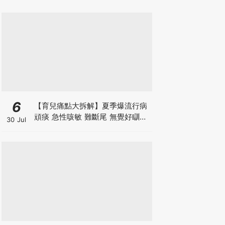
箱優惠低至65折
6
【育兒痛點大拆解】夏季爆流行病
頑痰 急性咳敏 難斷尾 無覺好瞓？
30 Jul
中醫教路 一招踢走頑痰斷尾！