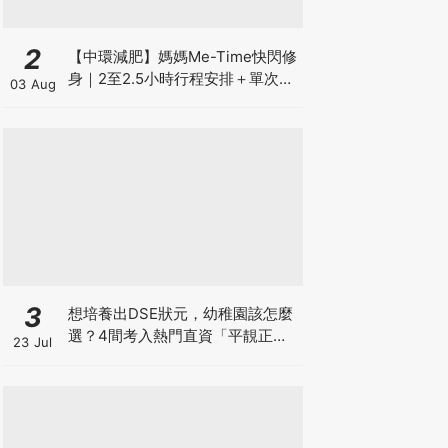
2
【中環減肥】媽媽Me-Time快閃修
身｜2至2.5小時行程安排＋單次收
03 Aug
費攻略
3
想培養出DSE狀元，幼稚園該怎麼
選？4間考入熱門直資「平靚正」
23 Jul
免費幼稚園！