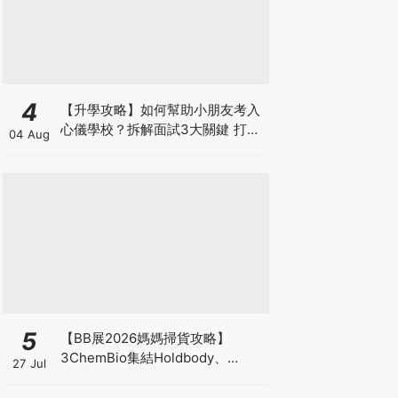
4
【升學攻略】如何幫助小朋友考入
心儀學校？拆解面試3大關鍵 打好
04 Aug
多元智能發展的營養基礎
5
【BB展2026媽媽掃貨攻略】
3ChemBio集結Holdbody、
27 Jul
ProVen、森下仁丹、Return人氣
品牌激減！低至18折＋買3送1＋原