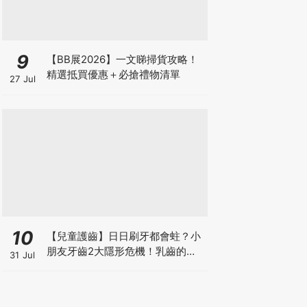
9
【BB展2026】一文睇掃貨攻略！
精選抵買優惠＋必搶禮物清單
27 Jul
10
【兒童護齒】日日刷牙都會蛀？小
朋友牙齒2大隱形危機！乳齒的琺
31 Jul
瑯質比成人薄弱50%！選牙膏要睇
含氟量！