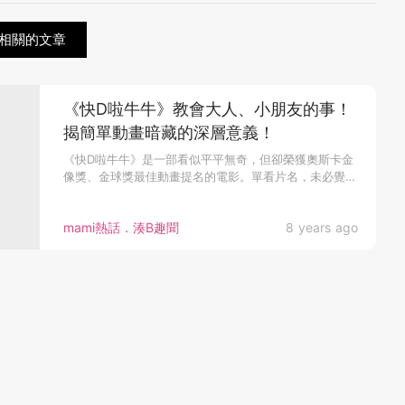
相關的文章
《快D啦牛牛》教會大人、小朋友的事！
揭簡單動畫暗藏的深層意義！
《快D啦牛牛》是一部看似平平無奇，但卻榮獲奧斯卡金
像獎、金球獎最佳動畫提名的電影。單看片名，未必覺得
吸引。若不是陪小朋友...
mami熱話．湊B趣聞
8 years ago