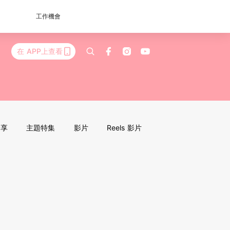
工作機會
在 APP上查看
分享
主題特集
影片
Reels 影片