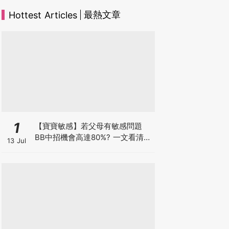
最熱文章
Hottest Articles
1
【寶寶敏感】若父母有敏感問題
BB中招機會高達80%? 一文看清預
13 Jul
防敏感關鍵因素！