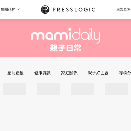
集團品牌
廣告查詢
產前產後
健康資訊
家庭關係
親子好去處
專欄