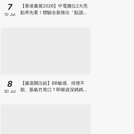
7
【香港書展2026】中電攤位2大亮
點率先看！體驗全新推出「點讀故
10 Jul
事書」系列＋升級版《低碳城市規
劃師》電子桌遊
8
【腸道關注組】BB敏感、排便不
順、脹氣冇胃口？即睇資深媽媽分
30 Jul
享經驗之談 輕鬆解決湊B煩惱