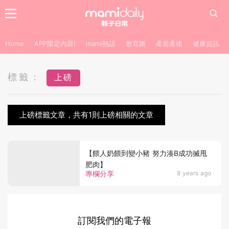
Home
APP限定內容!
mami熱話
教育路
產前產後
健康資訊
標籤：
上磅
上磅標籤文章，共有1則上磅相關的文章
【餵人奶餵到變小豬 努力湊B成功搣甩
肥肉】
專欄分享
8 years ago
訂閱我們的電子報