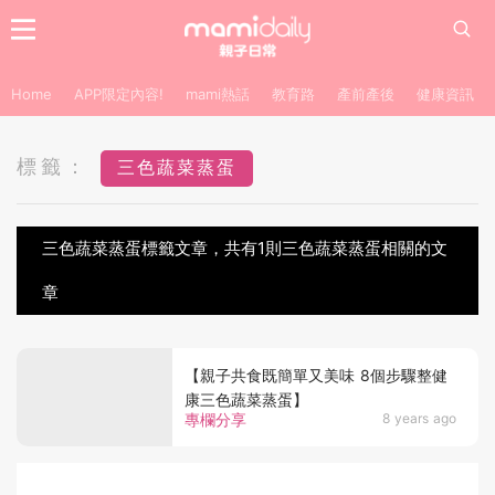
Home
APP限定內容!
mami熱話
教育路
產前產後
健康資訊
標籤：
三色蔬菜蒸蛋
三色蔬菜蒸蛋標籤文章，共有1則三色蔬菜蒸蛋相關的文
章
【親子共食既簡單又美味 8個步驟整健
康三色蔬菜蒸蛋】
專欄分享
8 years ago