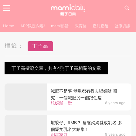
Home
APP限定內容!
mami熱話
教育路
產前產後
健康資訊
標籤：
丁子高
丁子高標籤文章，共有4則丁子高相關的文章
減肥不是夢 體重都有得夫唱婦隨 研
究：一個減肥另一個跟住瘦
靚媽鬆一鬆
8 years ago
蝦蛟仔、RMB？ 爸爸媽媽愛改乳名 多
個爆笑乳名大結集！
明星家庭
9 years ago