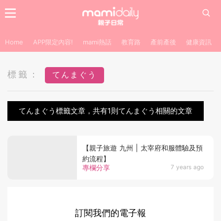
Home
APP限定內容!
mami熱話
教育路
產前產後
健康資訊
標籤：
てんまぐう
てんまぐう標籤文章，共有1則てんまぐう相關的文章
【親子旅遊 九州 | 太宰府和服體驗及預
約流程】
專欄分享
7 years ago
訂閱我們的電子報