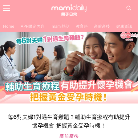
Home
APP限定內容!
mami熱話
教育路
產前產後
健康資訊
每6對夫婦1對遇生育難題？輔助生育療程有助提升
懷孕機會 把握黃金受孕時機！
產前產後